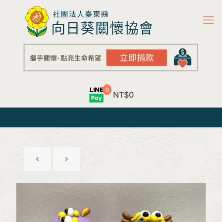
0
NT$0