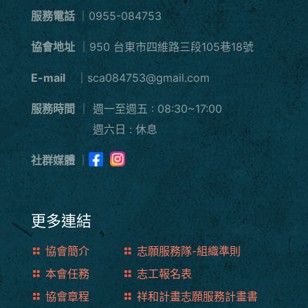
服務電話
｜0955-084753
協會地址
｜950 台東市四維路三段105巷18號
E-mail
｜sca084753@gmail.com
服務時間
｜
週一至週五 : 08:30~17:00
週六日 : 休息
社群媒體
｜
更多連結
協會簡介
志願服務隊-組織準則
本會任務
志工報名表
協會章程
祥和計畫志願服務計畫書