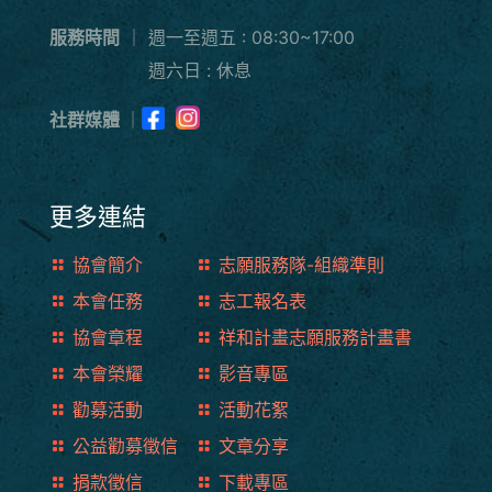
服務時間
｜
週一至週五 : 08:30~17:00
週六日 : 休息
社群媒體
｜
更多連結
協會簡介
志願服務隊-組織準則
本會任務
志工報名表
協會章程
祥和計畫志願服務計畫書
本會榮耀
影音專區
勸募活動
活動花絮
公益勸募徵信
文章分享
捐款徵信
下載專區