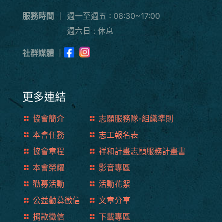
服務時間
｜
週一至週五 : 08:30~17:00
週六日 : 休息
社群媒體
｜
更多連結
協會簡介
志願服務隊-組織準則
本會任務
志工報名表
協會章程
祥和計畫志願服務計畫書
本會榮耀
影音專區
勸募活動
活動花絮
公益勸募徵信
文章分享
捐款徵信
下載專區