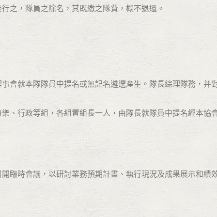
，隊員之除名，其既繳之隊費，概不退還。
。
會理事會就本隊隊員中提名或無記名遴選產生。隊長綜理隊務，并
、康樂、行政等組，各組置組長一人，由隊長就隊員中提名經本協
得召開臨時會議，以研討業務預期計畫、執行現況及成果展示和績