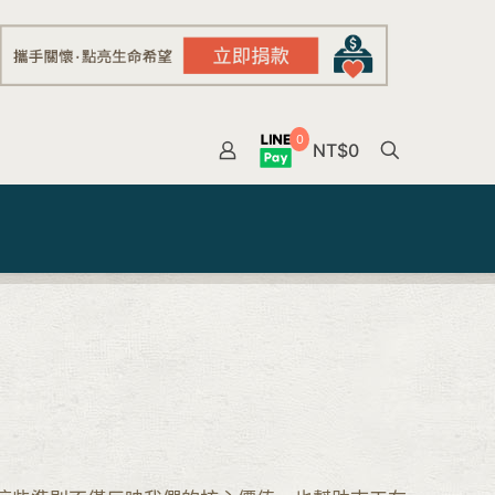
0
NT$0