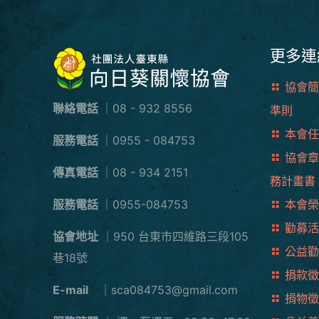
更多連
協會簡
聯絡電話
｜08 - 932 8556
準則
本會任
服務電話
｜0955 - 084753
協會章
傳真電話
｜08 - 934 2151
務計畫書
服務電話
｜0955-084753
本會榮
勸募活
協會地址
｜950 台東市四維路三段105
公益勸
巷18號
捐款徵
E-mail
｜sca084753@gmail.com
捐物徵