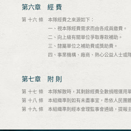
第六章 經 費
第 十六 條 本隊經費之來源如下：
一、視本隊經費需求而由各成員繳費。
二、向上級有關單位爭取專款補助。
三、隸屬單位之補助費或獎助費。
四、事業機構、廠商、熱心公益人士或隊
第七章 附 則
第 十七 條 本隊解散時，其剩餘經費全數捐贈運用
第 十八 條 本組織準則如有未盡事宜，悉依人民
第 十九 條 本組織準則經本會理監事會通過，提報