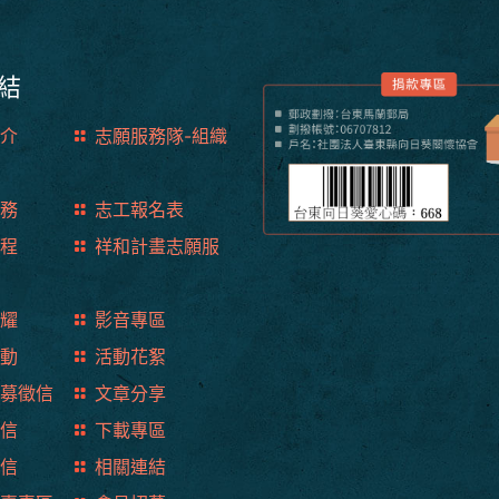
結
介
志願服務隊-組織
務
志工報名表
程
祥和計畫志願服
耀
影音專區
動
活動花絮
募徵信
文章分享
信
下載專區
信
相關連結