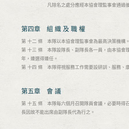
凡除名之處分應經本協會理監事會通過後行之
第四章 組 織 及 職 權
第 十二 條 本隊以本協會理監事會為最高決策機構
第 十三 條 本隊設隊長、副隊長各一員，由本協
年，連選得連任。
第 十四 條 本隊得視服務工作需要設研訓、服務
第五章 會 議
第 十五 條 本隊每六個月召開隊員會議，必要時
長因故不能出席由副隊長代為行之。