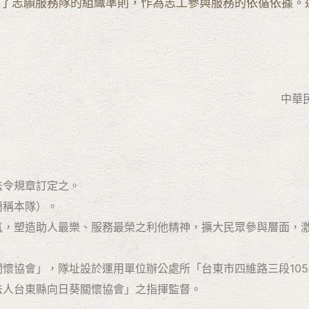
了志願服務隊的組織準則，作為志工參與服務的依循依據。
中華
法令規章訂定之。
簡稱本隊）。
風氣，塑造助人最樂、服務最榮之利他精神，擴大民眾參與層面，
關懷協會」，隊址設於運用單位辦公處所「台東市四維路三段105
法人台東縣向日葵關懷協會」之指揮監督。