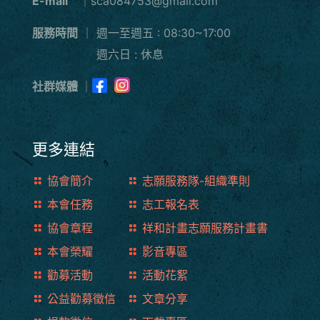
E-mail
｜sca084753@gmail.com
服務時間
｜
週一至週五 : 08:30~17:00
週六日 : 休息
社群媒體
｜
更多連結
協會簡介
志願服務隊-組織準則
本會任務
志工報名表
協會章程
祥和計畫志願服務計畫書
本會榮耀
影音專區
勸募活動
活動花絮
公益勸募徵信
文章分享