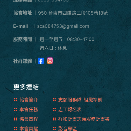
協會地址
｜950 台東市四維路三段105巷18號
E-mail
｜sca084753@gmail.com
服務時間
｜
週一至週五 : 08:30~17:00
週六日 : 休息
社群媒體
｜
更多連結
協會簡介
志願服務隊-組織準則
本會任務
志工報名表
協會章程
祥和計畫志願服務計畫書
本會榮耀
影音專區