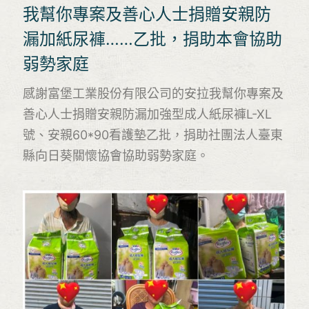
我幫你專案及善心人士捐贈安親防
漏加紙尿褲……乙批，捐助本會協助
弱勢家庭
感謝富堡工業股份有限公司的安拉我幫你專案及
善心人士捐贈安親防漏加強型成人紙尿褲L-XL
號、安親60*90看護墊乙批，捐助社團法人臺東
縣向日葵關懷協會協助弱勢家庭。