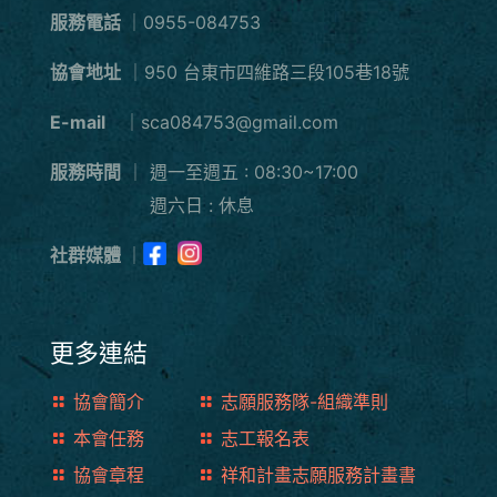
服務電話
｜0955-084753
協會地址
｜950 台東市四維路三段105巷18號
E-mail
｜sca084753@gmail.com
服務時間
｜
週一至週五 : 08:30~17:00
週六日 : 休息
社群媒體
｜
更多連結
協會簡介
志願服務隊-組織準則
本會任務
志工報名表
協會章程
祥和計畫志願服務計畫書