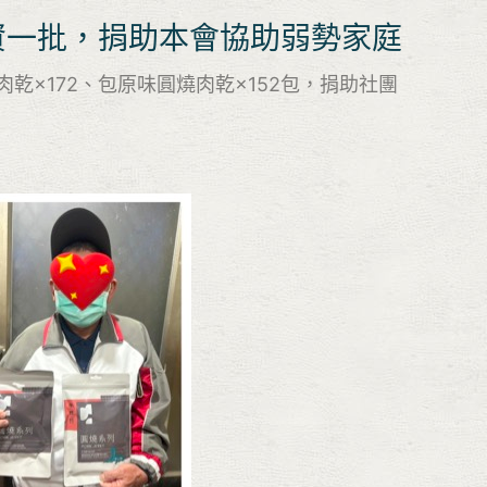
資一批，捐助本會協助弱勢家庭
乾×172、包原味圓燒肉乾×152包，捐助社團