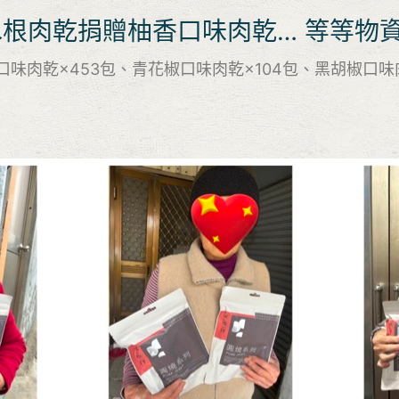
水根肉乾捐贈柚香口味肉乾… 等等物
味肉乾×453包、青花椒口味肉乾×104包、黑胡椒口味肉