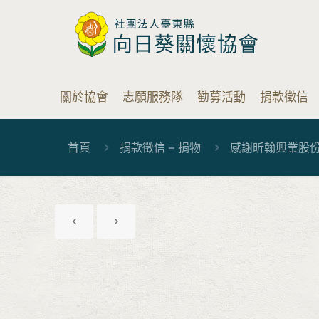
關於協會
志願服務隊
勸募活動
捐款徵信
首頁
捐款徵信 – 捐物
感謝昕翰興業股份