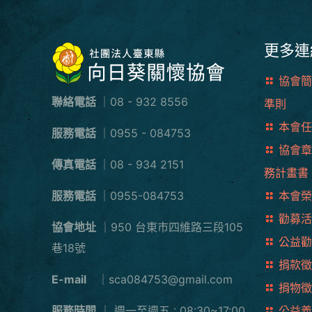
更多連
協會簡
聯絡電話
｜08 - 932 8556
準則
本會任
服務電話
｜0955 - 084753
協會章
傳真電話
｜08 - 934 2151
務計畫書
服務電話
｜0955-084753
本會榮
勸募活
協會地址
｜950 台東市四維路三段105
公益勸
巷18號
捐款徵
E-mail
｜sca084753@gmail.com
捐物徵
服務時間
｜
週一至週五 : 08:30~17:00
公益義