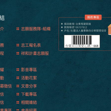
結
介
志願服務隊-組織
務
志工報名表
程
祥和計畫志願服
耀
影音專區
動
活動花絮
募徵信
文章分享
信
下載專區
信
相關連結
賣專區
會員招募