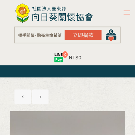
0
NT$0