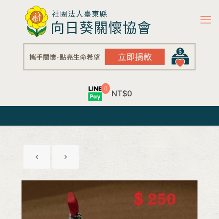
0
NT$0