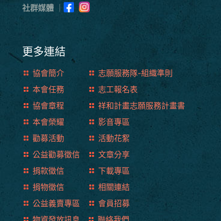
社群媒體
｜
更多連結
協會簡介
志願服務隊-組織準則
本會任務
志工報名表
協會章程
祥和計畫志願服務計畫書
本會榮耀
影音專區
勸募活動
活動花絮
公益勸募徵信
文章分享
捐款徵信
下載專區
捐物徵信
相關連結
公益義賣專區
會員招募
物資發放訊息
聯絡我們