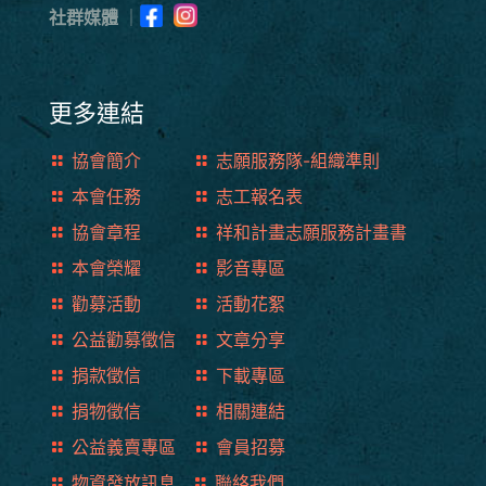
社群媒體
｜
更多連結
協會簡介
志願服務隊-組織準則
本會任務
志工報名表
協會章程
祥和計畫志願服務計畫書
本會榮耀
影音專區
勸募活動
活動花絮
公益勸募徵信
文章分享
捐款徵信
下載專區
捐物徵信
相關連結
公益義賣專區
會員招募
物資發放訊息
聯絡我們