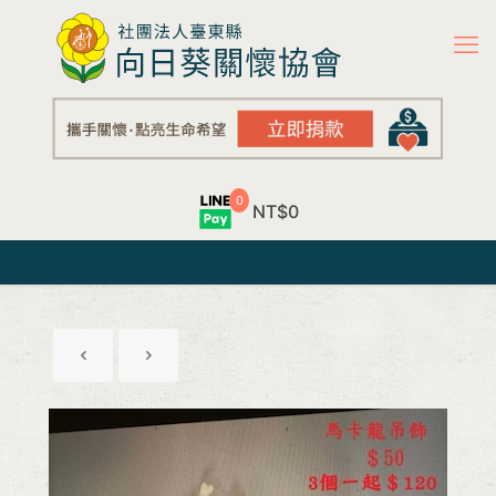
0
NT$0