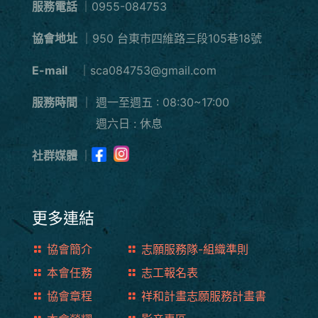
服務電話
｜0955-084753
協會地址
｜950 台東市四維路三段105巷18號
E-mail
｜sca084753@gmail.com
服務時間
｜
週一至週五 : 08:30~17:00
週六日 : 休息
社群媒體
｜
更多連結
協會簡介
志願服務隊-組織準則
本會任務
志工報名表
協會章程
祥和計畫志願服務計畫書