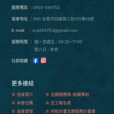
服務電話
｜0955-084753
協會地址
｜950 台東市四維路三段105巷18號
E-mail
｜sca084753@gmail.com
服務時間
｜
週一至週五 : 08:30~17:00
週六日 : 休息
社群媒體
｜
更多連結
協會簡介
志願服務隊-組織準則
本會任務
志工報名表
協會章程
祥和計畫志願服務計畫書